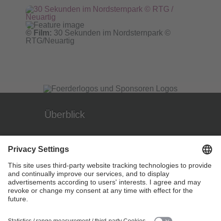
© Film:
30 Sekunden im Nordsternpark ©
RTG/Neuartig
Überblick
Startseite
Museum
Besucherservice
Herkules
Industriekultur